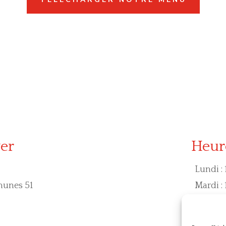
er
Heur
Lundi : 
munes 51
Mardi : 
Mercredi 
Jeudi :